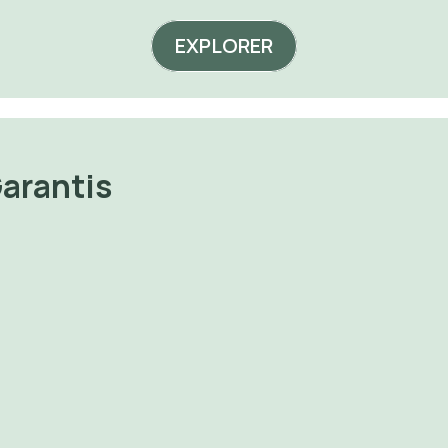
EXPLORER
Garantis
Print on 
🔐 Perdre du 