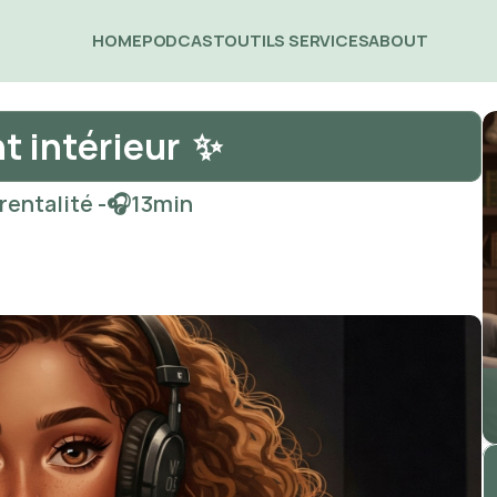
HOME
PODCAST
OUTILS 
SERVICES
ABOUT 
t intérieur  ✨
rentalité -
🎧
13
min