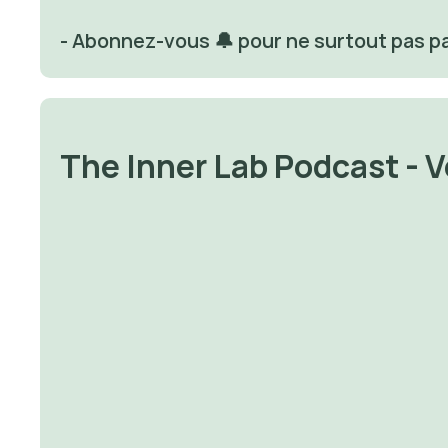
- Abonnez-vous 🔔 pour ne surtout pas p
The Inner Lab Podcast - 
✨ Le parent que tu es est 
✨ Si ton enfant te pousse
l’excuse que tu n’as jamais reçue
bout...