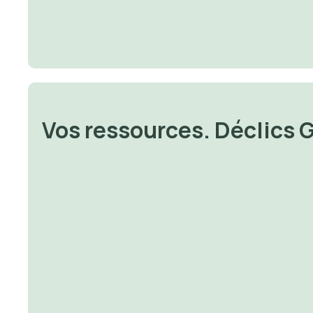
Vos ressources. Déclics 
🔐 Money 
🔐 