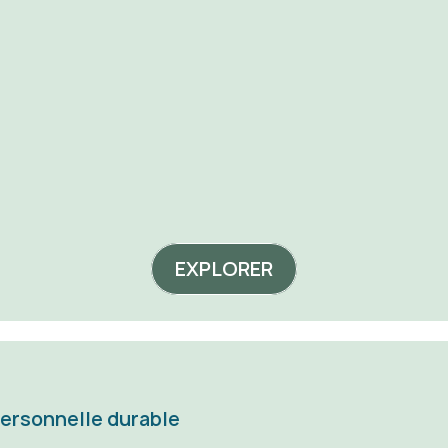
emand
poids
acheter
acheter
EXPLORER
personnelle durable