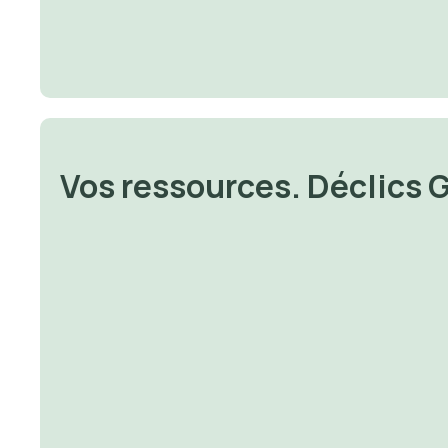
Vos ressources. Déclics 
🔐 Money 
🔐 