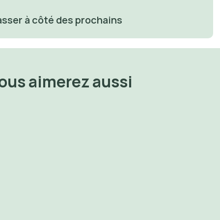
asser à côté des prochains
Vous aimerez aussi
otre 
✨ Au secours, j’ai peur de vieillir 
✨ Le silence