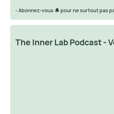
- Abonnez-vous 🔔 pour ne surtout pas p
The Inner Lab Podcast - 
✨ Avoir la foi va changer v
✨ Je vous passe un savon
vie