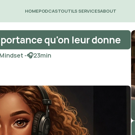
HOME
PODCAST
OUTILS 
SERVICES
ABOUT 
mportance qu'on leur donne
 Mindset -
🎧
23
min