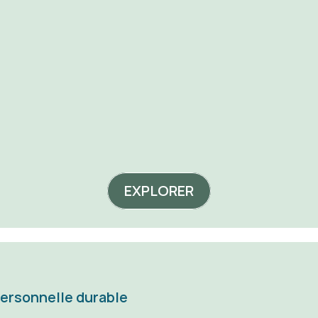
emand
poids
acheter
acheter
EXPLORER
personnelle durable