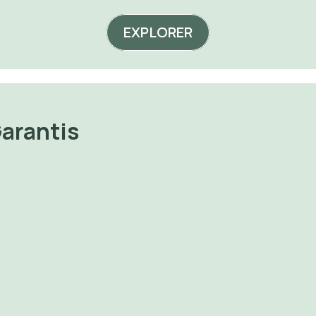
EXPLORER
Garantis
Print on 
🔐 Perdre du 