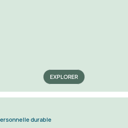
emand
poids
acheter
acheter
EXPLORER
personnelle durable