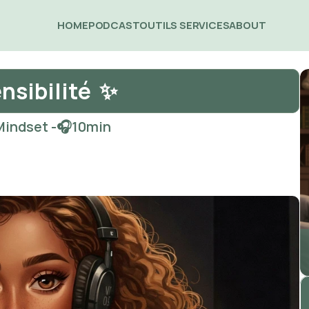
HOME
PODCAST
OUTILS 
SERVICES
ABOUT 
nsibilité  ✨
Mindset -
🎧
10
min