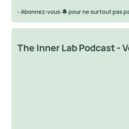
- Abonnez-vous 🔔 pour ne surtout pas p
The Inner Lab Podcast - 
✨ Avoir la foi va changer v
✨ Je vous passe un savon
vie