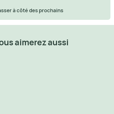
asser à côté des prochains
Vous aimerez aussi
otre 
✨ Au secours, j’ai peur de vieillir 
✨ Le silence