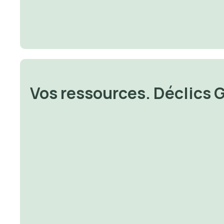
Vos ressources. Déclics 
🔐 Money 
🔐 