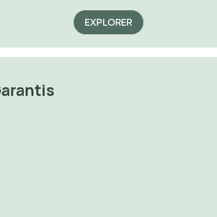
EXPLORER
Garantis
Print on 
🔐 Perdre du 