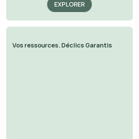
EXPLORER
Vos ressources. Déclics Garantis
🔐 Money 
🔐 P
Magnet
De