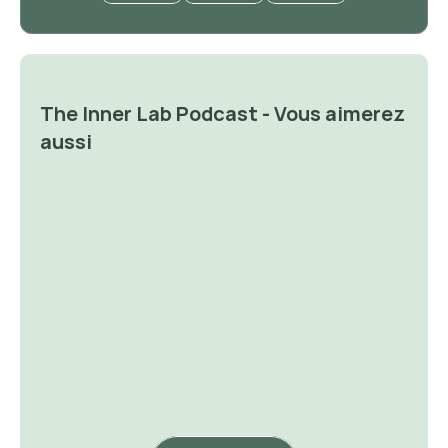
The Inner Lab Podcast - Vous aimerez 
aussi
✨ Avoir la foi va changer votre
✨ Je vous passe un savon
vie