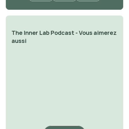
The Inner Lab Podcast - Vous aimerez 
aussi
✨ Avoir la foi va changer votre
✨ Je vous passe un savon
vie