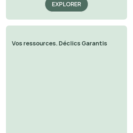
EXPLORER
Vos ressources. Déclics Garantis
🔐 Money 
🔐 P
Magnet
De