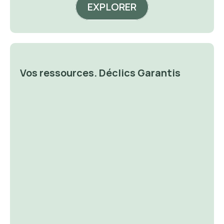
EXPLORER
Vos ressources. Déclics Garantis
🔐 Money 
🔐 P
Magnet
De